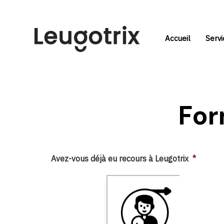
Skip
Skip
links
to
primary
Accueil
Servi
navigation
Skip
to
content
For
Avez-vous déjà eu recours à Leugotrix
*